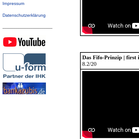
Impressum
Datenschutzerklärung
_______________________
Das Fifo-Prinzip | first i
8.2/20